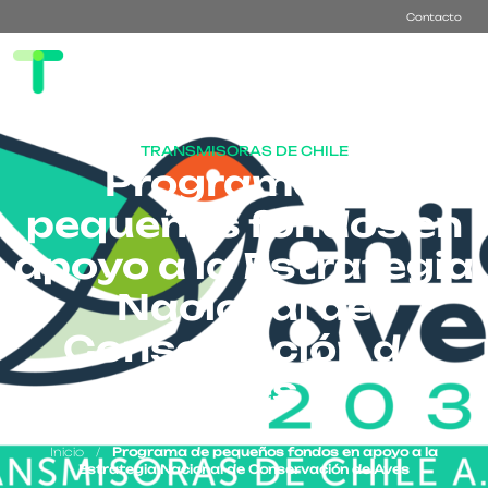
Contacto
TRANSMISORAS DE CHILE
Programa de
pequeños fondos en
apoyo a la Estrategia
Nacional de
Conservación de
Aves
Inicio
/
Programa de pequeños fondos en apoyo a la
Estrategia Nacional de Conservación de Aves