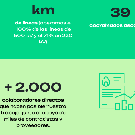
km
39
de líneas
(operamos el
coordinados aso
100% de las líneas de
500 kV y el 71% en 220
kV)
+ 2.000
colaboradores directos
que hacen posible nuestro
trabajo, junto al apoyo de
miles de contratistas y
proveedores.