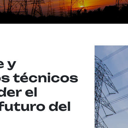
e y
s técnicos
er el
futuro del