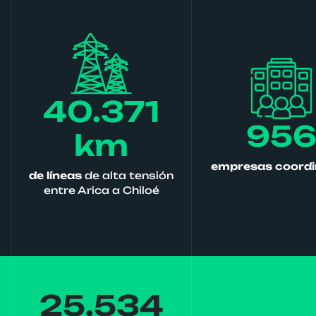
40.371
95
km
empresas coord
de líneas
de alta tensión
entre Arica a Chiloé
25.534