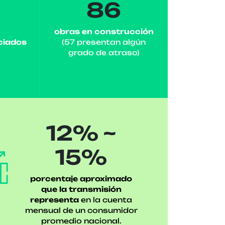
86
obras en construcción
ciados
(57 presentan algún
grado de atraso)
12% ~
15%
porcentaje aproximado
que la transmisión
representa
en la cuenta
mensual de un consumidor
promedio nacional.