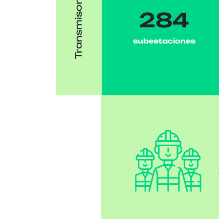
Transmisoras
284
subestaciones