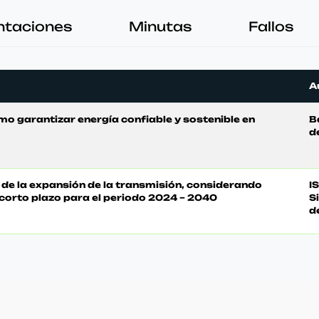
ntaciones
Minutas
Fallos
A
o garantizar energía confiable y sostenible en
B
d
n de la expansión de la transmisión, considerando
IS
 corto plazo para el periodo 2024 – 2040
S
d