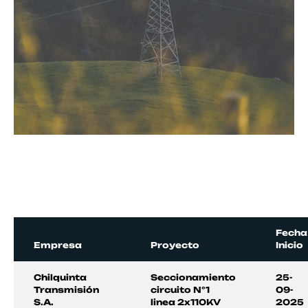
Fecha
Empresa
Proyecto
Inicio
Chilquinta
Seccionamiento
25-
Transmisión
circuito N°1
09-
S.A.
linea 2x110KV
2025