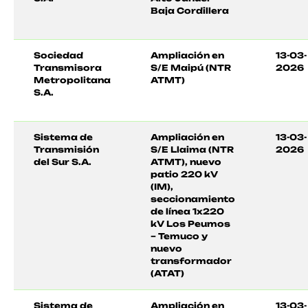
Baja Cordillera
Sociedad
Ampliación en
13-03-
Transmisora
S/E Maipú (NTR
2026
Metropolitana
ATMT)
S.A.
Sistema de
Ampliación en
13-03-
Transmisión
S/E Llaima (NTR
2026
del Sur S.A.
ATMT), nuevo
patio 220 kV
(IM),
seccionamiento
de línea 1x220
kV Los Peumos
– Temuco y
nuevo
transformador
(ATAT)
Sistema de
Ampliación en
13-03-