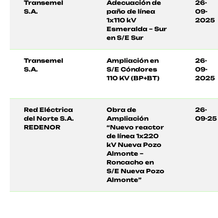
Transemel
Adecuación de
26-
S.A.
paño de línea
09-
1x110 kV
2025
Esmeralda – Sur
en S/E Sur
Transemel
Ampliación en
26-
S.A.
S/E Cóndores
09-
110 KV (BP+BT)
2025
Red Eléctrica
Obra de
26-
del Norte S.A.
Ampliación
09-25
REDENOR
“Nuevo reactor
de línea 1x220
kV Nueva Pozo
Almonte –
Roncacho en
S/E Nueva Pozo
Almonte”