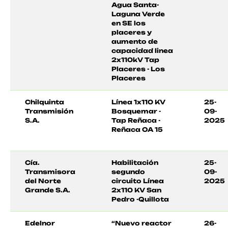
Agua Santa-
Laguna Verde
en SE los
placeres y
aumento de
capacidad linea
2x110kV Tap
Placeres - Los
Placeres
Chilquinta
Línea 1x110 KV
25-
Transmisión
Bosquemar -
09-
S.A.
Tap Reñaca -
2025
Reñaca OA 15
Cía.
Habilitación
25-
Transmisora
segundo
09-
del Norte
circuito Línea
2025
Grande S.A.
2x110 KV San
Pedro -Quillota
Edelnor
“Nuevo reactor
26-