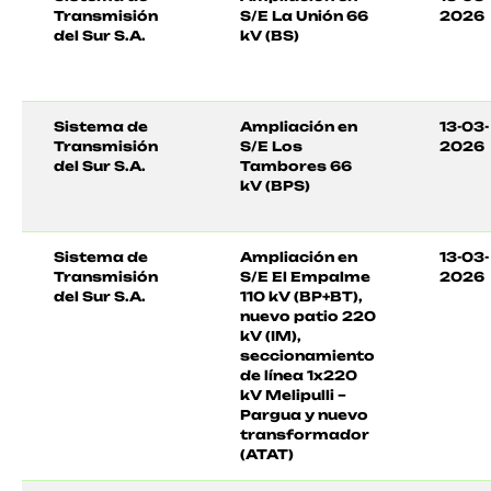
Transmisión
S/E La Unión 66
2026
del Sur S.A.
kV (BS)
Sistema de
Ampliación en
13-03-
Transmisión
S/E Los
2026
del Sur S.A.
Tambores 66
kV (BPS)
Sistema de
Ampliación en
13-03-
Transmisión
S/E El Empalme
2026
del Sur S.A.
110 kV (BP+BT),
nuevo patio 220
kV (IM),
seccionamiento
de línea 1x220
kV Melipulli –
Pargua y nuevo
transformador
(ATAT)