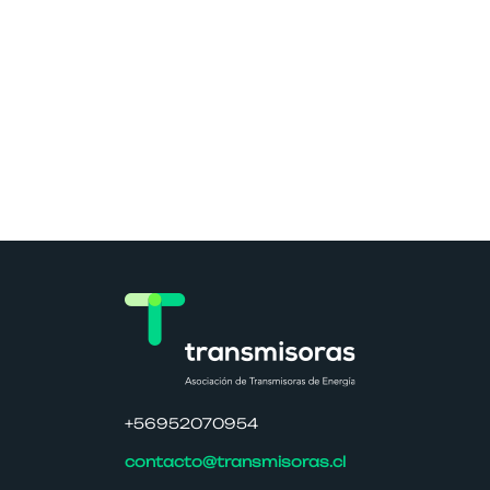
+56952070954
contacto@transmisoras.cl