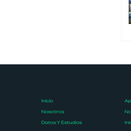
Inicio
Ap
Nosotros
No
Datos Y Estudios
In