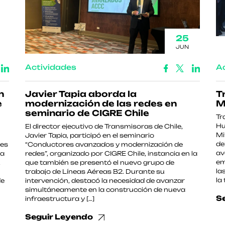
25
JUN
Actividades
A
n
Javier Tapia aborda la
T
e
modernización de las redes en
M
seminario de CIGRE Chile
Tr
Hu
El director ejecutivo de Transmisoras de Chile,
Mi
Javier Tapia, participó en el seminario
de
les
“Conductores avanzados y modernización de
av
 a
redes”, organizado por CIGRE Chile, instancia en la
em
,
que también se presentó el nuevo grupo de
la
trabajo de Líneas Aéreas B2. Durante su
la
de
intervención, destacó la necesidad de avanzar
simultáneamente en la construcción de nueva
S
infraestructura y […]
Seguir Leyendo