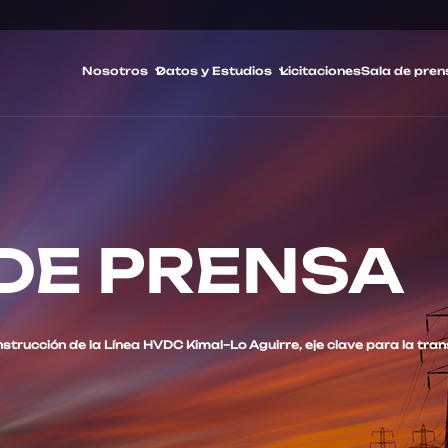
Nosotros
Datos y Estudios
Licitaciones
Sala de pren
DE PRENSA
strucción de la Línea HVDC Kimal–Lo Aguirre, eje clave para la trans