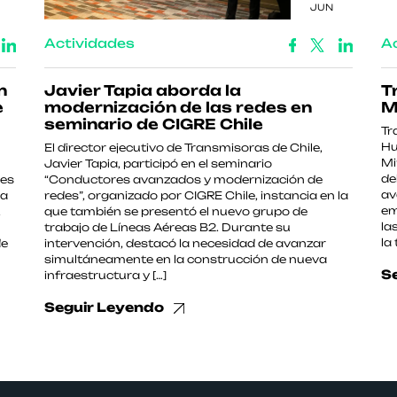
JUN
Actividades
A
n
Javier Tapia aborda la
T
e
modernización de las redes en
M
seminario de CIGRE Chile
Tr
Hu
El director ejecutivo de Transmisoras de Chile,
Mi
Javier Tapia, participó en el seminario
de
les
“Conductores avanzados y modernización de
av
 a
redes”, organizado por CIGRE Chile, instancia en la
em
,
que también se presentó el nuevo grupo de
la
trabajo de Líneas Aéreas B2. Durante su
la
de
intervención, destacó la necesidad de avanzar
simultáneamente en la construcción de nueva
S
infraestructura y […]
Seguir Leyendo