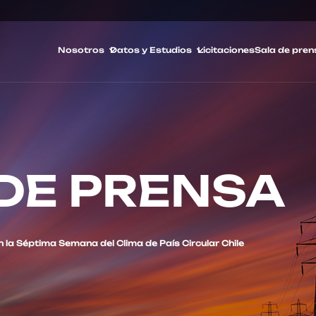
Nosotros
Datos y Estudios
Licitaciones
Sala de pren
DE PRENSA
 la Séptima Semana del Clima de País Circular Chile