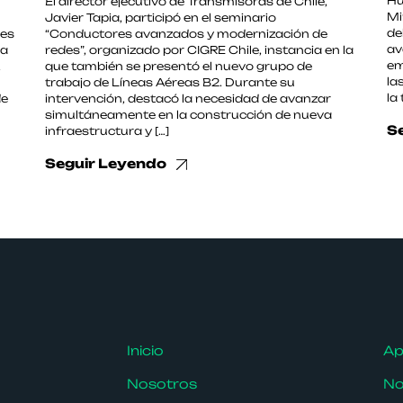
Hu
El director ejecutivo de Transmisoras de Chile,
Mi
Javier Tapia, participó en el seminario
de
les
“Conductores avanzados y modernización de
av
 a
redes”, organizado por CIGRE Chile, instancia en la
em
,
que también se presentó el nuevo grupo de
la
trabajo de Líneas Aéreas B2. Durante su
la
de
intervención, destacó la necesidad de avanzar
simultáneamente en la construcción de nueva
S
infraestructura y […]
Seguir Leyendo
Inicio
Ap
Nosotros
No