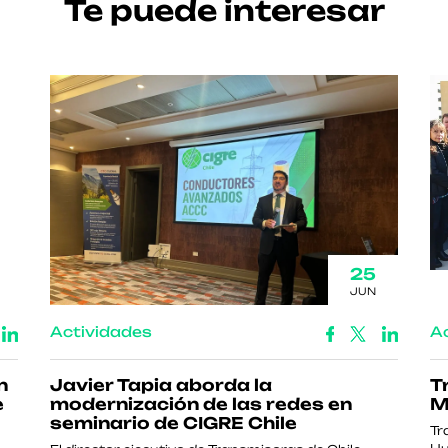
Te puede interesar
25
JUN
Actividades
A
n
Javier Tapia aborda la
T
e
modernización de las redes en
M
seminario de CIGRE Chile
Tr