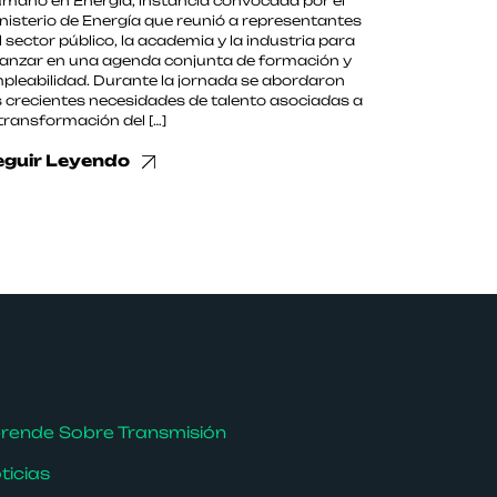
mano en Energía, instancia convocada por el
nisterio de Energía que reunió a representantes
l sector público, la academia y la industria para
anzar en una agenda conjunta de formación y
pleabilidad. Durante la jornada se abordaron
s crecientes necesidades de talento asociadas a
 transformación del […]
eguir Leyendo
rende Sobre Transmisión
ticias