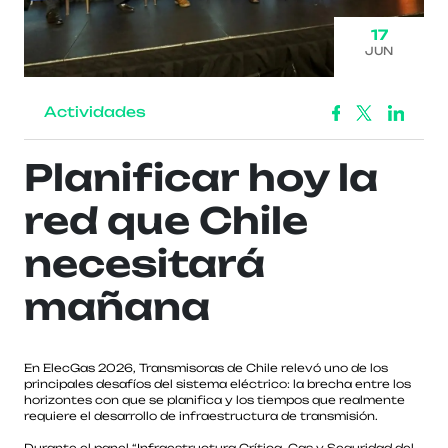
17
JUN
Actividades
Planificar hoy la
red que Chile
necesitará
mañana
En ElecGas 2026, Transmisoras de Chile relevó uno de los
principales desafíos del sistema eléctrico: la brecha entre los
horizontes con que se planifica y los tiempos que realmente
requiere el desarrollo de infraestructura de transmisión.