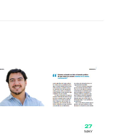
27
MAY