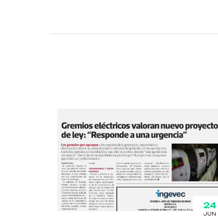
24
JUN