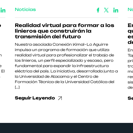
Noticias
No
o
Realidad virtual para formar a los
E
linieros que construirán la
q
transmisión del futuro
e
d
Nuestra asociada Conexión Kimal–Lo Aguirre
impulsa un programa de formación que utiliza
En
n
realidad virtual para profesionalizar el trabajo de
Ta
los linieros, un perfil especializado y escaso, pero
pr
e
fundamental para expandir la infraestructura
tr
 El
eléctrica del país. La iniciativa, desarrollada junto a
ma
s
la Universidad de Atacama y el Centro de
re
Formación Técnica de la Universidad Católica del
si
[…]
de
Seguir Leyendo
S