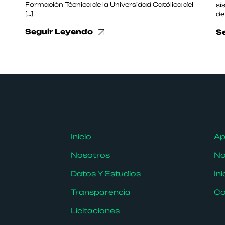
Formación Técnica de la Universidad Católica del
si
[…]
de
Seguir Leyendo
S
Inicio
Ap
Nosotros
No
Datos Y Estudios
In
Transparencia
Co
Licitaciones