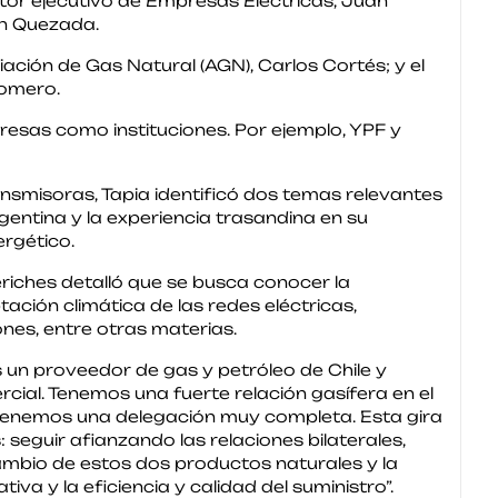
ctor ejecutivo de Empresas Eléctricas, Juan
án Quezada.
iación de Gas Natural (AGN), Carlos Cortés; y el
Romero.
resas como instituciones. Por ejemplo, YPF y
ansmisoras, Tapia identificó dos temas relevantes
rgentina y la experiencia trasandina en su
ergético.
eriches detalló que se busca conocer la
tación climática de las redes eléctricas,
nes, entre otras materias.
 un proveedor de gas y petróleo de Chile y
cial. Tenemos una fuerte relación gasífera en el
ue tenemos una delegación muy completa. Esta gira
 seguir afianzando las relaciones bilaterales,
mbio de estos dos productos naturales y la
tiva y la eficiencia y calidad del suministro”.