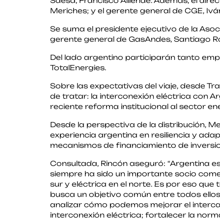
Saesa, Francisco Alliende. Además, el dire
Meriches; y el gerente general de CGE, Iv
Se suma el presidente ejecutivo de la Asoc
gerente general de GasAndes, Santiago 
Del lado argentino participarán tanto emp
TotalEnergies.
Sobre las expectativas del viaje, desde Tr
de tratar: la interconexión eléctrica con A
reciente reforma institucional al sector en
Desde la perspectiva de la distribución, M
experiencia argentina en resiliencia y adap
mecanismos de financiamiento de inversio
Consultada, Rincón aseguró: “Argentina es
siempre ha sido un importante socio comer
sur y eléctrica en el norte. Es por eso q
busca un objetivo común entre todos ellos:
analizar cómo podemos mejorar el interca
interconexión eléctrica; fortalecer la norma