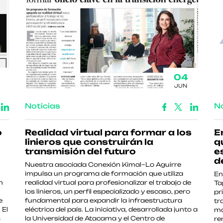
04
JUN
Noticias
No
o
Realidad virtual para formar a los
E
linieros que construirán la
q
transmisión del futuro
e
d
Nuestra asociada Conexión Kimal–Lo Aguirre
impulsa un programa de formación que utiliza
En
n
realidad virtual para profesionalizar el trabajo de
Ta
los linieros, un perfil especializado y escaso, pero
pr
e
fundamental para expandir la infraestructura
tr
 El
eléctrica del país. La iniciativa, desarrollada junto a
ma
s
la Universidad de Atacama y el Centro de
re