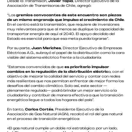
Desde la Transmisión,
Javier Tapia
, Director Ejecutivo de la
Asociación de Transmisoras de Chile, agregó:
“Los
gremios convocantes de este encuentro son piezas
de un mismo engranaje que impulsa el crecimiento de Chile
.
En el centro está la transmisión, que requiere de inversiones
muy relevantes para que al menos se duplique la capacidad de
transportar energía de aquí al 2040. El apoyo decidido del
Estado es esencial para que esa meta pueda lograrse”.
Por su parte,
Juan Meriches
, Director Ejecutivo de Empresas
Eléctricas A.G., subrayó el papel de la distribución como la cara
visible del sistema eléctrico frente a la ciudadanía:
“Estamos convencidos de que
es prioritario impulsar
cambios en la regulación de la distribución eléctric
a, con el
objetivo de mejorar la calidad del servicio y contar con redes
más resilientes que nos permitan enfrentar de mejor forma los
desafíos del cambio climático. Solo así, este sector —
plenamente regulado— podrá brindar un mejor servicio a la
ciudadanía y contribuir de manera efectiva a que la transición
energética llegue a todos los hogares del país”.
En tanto,
Carlos Cortés
, Presidente Ejecutivo de la
Asociación de Gas Natural (AGN), recalcó el rol del gas natural
en el proceso de transición energética:
«El gas natural cumple un doble rol estratégico: por un lado,